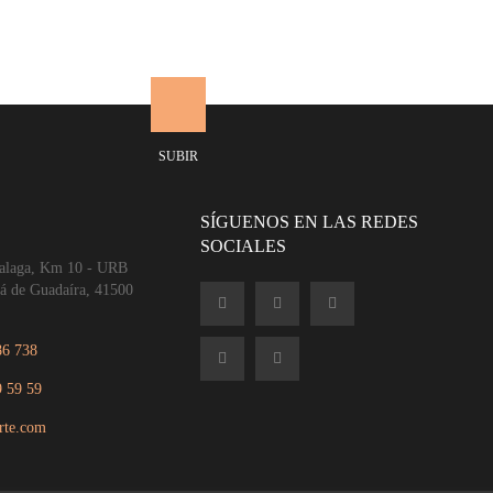
SUBIR
SÍGUENOS EN LAS REDES
SOCIALES
Malaga, Km 10 - URB
lá de Guadaíra, 41500
86 738
9 59 59
rte.com