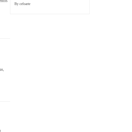
entos
By
cefoarte
as,
a