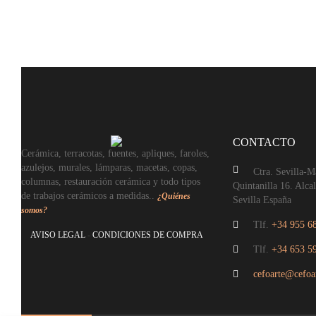
CONTACTO
Cerámica, terracotas, fuentes, apliques, faroles,
azulejos, murales, lámparas, macetas, copas,
Ctra. Sevilla-
columnas, restauración cerámica y todo tipos
Quintanilla 16. Alca
de trabajos cerámicos a medidas..
¿Quiénes
Sevilla España
somos?
Tlf.
+34 955 6
AVISO LEGAL
-
CONDICIONES DE COMPRA
Tlf.
+34 653 5
cefoarte@cefoa