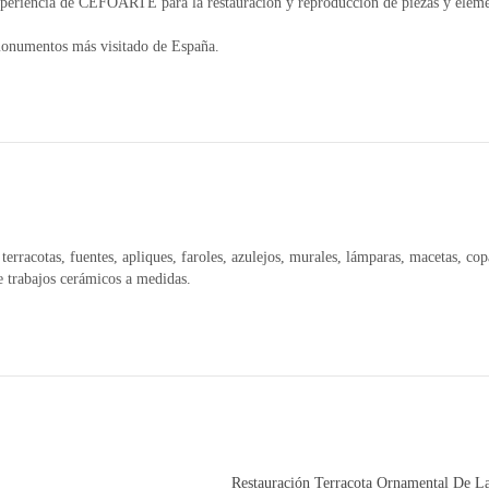
experiencia de CEFOARTE para la restauración y reproducción de piezas y elem
 monumentos más visitado de España.
erracotas, fuentes, apliques, faroles, azulejos, murales, lámparas, macetas, cop
e trabajos cerámicos a medidas.
Restauración Terracota Ornamental De L