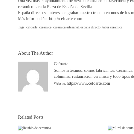
Una vez más el ayuntamiento de Sevilla confía en la trayectoria y 
cerámico para la Plaza de España de Sevilla.
España directo se interesa en grabar nuestro trabajo en unos de los
Más información: http://cefoarte.com/
Tags:
cefoarte
,
cerámica
,
ceramica artesanal
,
españa directo
,
taller ceramica
About The Author
Cefoarte
Somos artesanos, somos fabricantes. Cerámica, t
columnas, restauración cerámica y todo tipos d
https://www.cefoarte.com
Website:
Related Posts