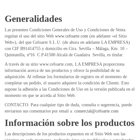
r
i
e
Generalidades
s
Las presentes Condiciones Generales de Uso y Condiciones de Venta
regulan el uso del sitio Web
www.cefoarte.com
(en adelante «el Sitio
Web»), del que Cefoarte S.L.U. (de ahora en adelante LA EMPRESA)
con CIF B91414755 y domicilio en Ctra. Sevilla – Málaga, Km. 10 –
Quintanilla, nº16 C.P.41500 Alcalá de Guadaíra Sevilla, es titular.
A través de su sitio www.cefoarte.com, LA EMPRESA proporciona
información acerca de sus productos y ofrece la posibilidad de su
adquisición. Al rellenar los formularios de registro en el momento de
completar un pedido, el usuario adquiere la condición de Cliente. Esto
supone la adhesión a las Condiciones de Uso en la versión publicada en el
momento en que se acceda al Sitio Web.
CONTACTO: Para cualquier tipo de duda, consulta o sugerencia, puede
enviarnos sus comentarios por email a:
comercial@cefoarte.com
Información sobre los productos
Las descripciones de los productos expuestos en el Sitio Web son las