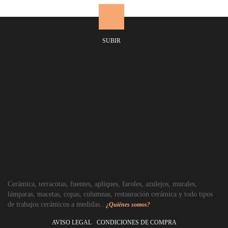
SUBIR
Cerámica, terracotas, fuentes, apliques, faroles, azulejos, murales,
lámparas, macetas, copas, columnas, restauración cerámica y todo tipos
de trabajos cerámicos a medidas..
¿Quiénes somos?
AVISO LEGAL
-
CONDICIONES DE COMPRA