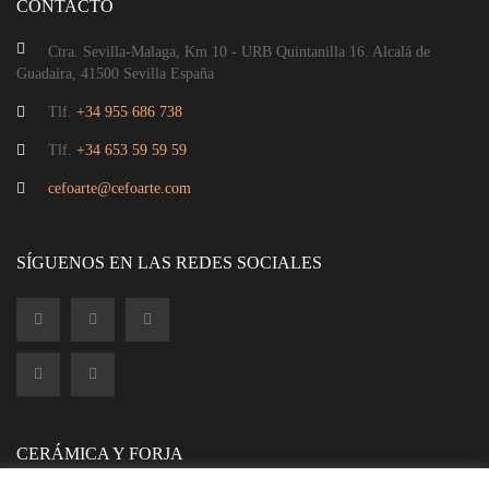
CONTACTO
Ctra. Sevilla-Malaga, Km 10 - URB Quintanilla 16. Alcalá de
Guadaíra, 41500 Sevilla España
Tlf.
+34 955 686 738
Tlf.
+34 653 59 59 59
cefoarte@cefoarte.com
SÍGUENOS EN LAS REDES SOCIALES
CERÁMICA Y FORJA