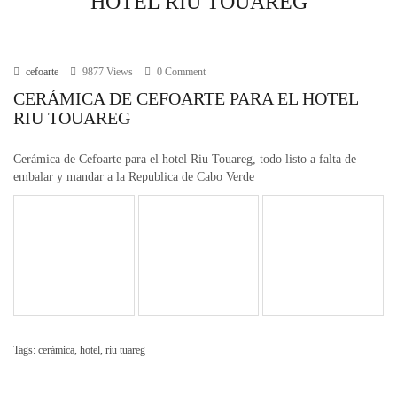
HOTEL RIU TOUAREG
r
i
e
s
cefoarte
9877 Views
0 Comment
CERÁMICA DE CEFOARTE PARA EL HOTEL
RIU TOUAREG
Cerámica de Cefoarte para el hotel Riu Touareg, todo listo a falta de
embalar y mandar a la Republica de Cabo Verde
Tags:
cerámica
,
hotel
,
riu tuareg