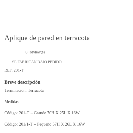
r
i
e
s
Aplique de pared en terracota
0
Review(s)
SE FABRICAN BAJO PEDIDO
REF:
201-T
Breve descripción
Terminación: Terracota
Medidas:
Código: 201-T – Grande 70H X 25L X 16W
Código: 201/1-T – Pequeño 57H X 26L X 16W