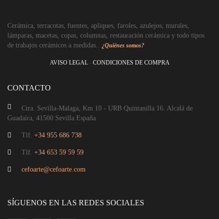
Cerámica, terracotas, fuentes, apliques, faroles, azulejos, murales,
Aplique de barro pared cruceta
lámparas, macetas, copas, columnas, restauración cerámica y todo tipos
de trabajos cerámicos a medidas..
¿Quiénes somos?
Rango
21,34
€
34,68
€
-
AVISO LEGAL
-
CONDICIONES DE COMPRA
de
precios:
desde
CONTACTO
21,34€
hasta
34,68€
Ctra. Sevilla-Malaga, Km 10 - URB Quintanilla 16. Alcalá de
Guadaíra, 41500 Sevilla España
Tlf.
+34 955 686 738
Tlf.
+34 653 59 59 59
cefoarte@cefoarte.com
SÍGUENOS EN LAS REDES SOCIALES