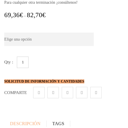
Para cualquier otra terminación ¡consúltenos!
Rango
69,36
€
82,70
€
-
de
precios:
Tamaño
desde
69,36€
hasta
82,70€
Aplique
de
pared
en
terracota
SOLICITUD DE INFORMACIÓN Y CANTIDADES
cantidad
COMPARTE
DESCRIPCIÓN
TAGS