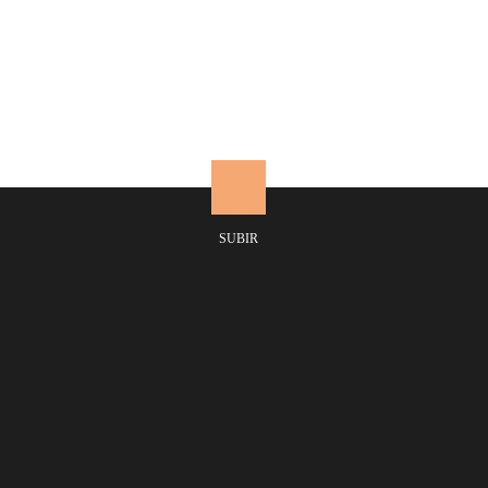
Aplique de terracota rombo
Rango
22,68
€
36,01
€
-
de
precios:
SUBIR
desde
22,68€
hasta
36,01€