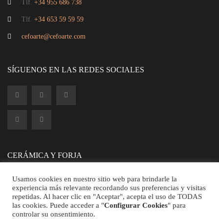
Tlf.
+34 955 686 738
Tlf.
+34 653 59 59 59
cefoarte@cefoarte.com
SÍGUENOS EN LAS REDES SOCIALES
CERÁMICA Y FORJA
Usamos cookies en nuestro sitio web para brindarle la
experiencia más relevante recordando sus preferencias y visitas
repetidas. Al hacer clic en "Aceptar", acepta el uso de TODAS
las cookies. Puede acceder a "
Configurar Cookies
" para
controlar su onsentimiento.
©2026 CEFOARTE - Todos los Derechos Reservados.