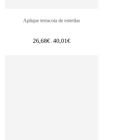
Aplique terracota de estrellas
Rango
26,68
€
40,01
€
-
de
precios:
desde
26,68€
hasta
40,01€