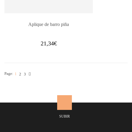
Aplique de barro piña
21,34
€
Page:
1
2
3
SUBIR