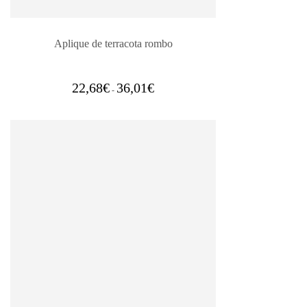
Aplique de terracota rombo
Rango
22,68
€
36,01
€
-
de
precios:
desde
22,68€
hasta
36,01€