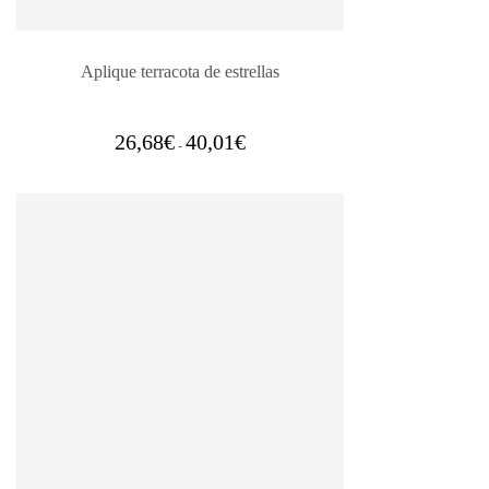
Aplique terracota de estrellas
Rango
26,68
€
40,01
€
-
de
precios:
desde
26,68€
hasta
40,01€