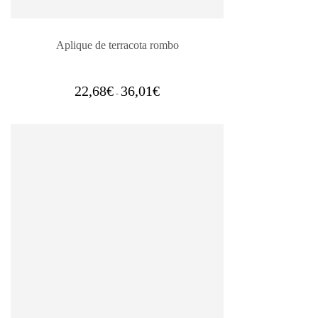
Aplique de terracota rombo
Rango
22,68
€
36,01
€
-
de
precios:
desde
22,68€
hasta
36,01€