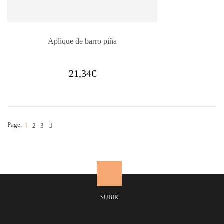
Aplique de barro piña
21,34
€
Page:
1
2
3
SUBIR