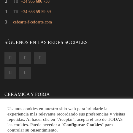
Tlf.
+34 955 686 738
Tlf.
+34 653 59 59 59
cefoarte@cefoarte.com
SÍGUENOS EN LAS REDES SOCIALES
CERÁMICA Y FORJA
Usamos cookies en nuestro sitio web para brindarle la
experiencia más relevante recordando sus preferencias y visitas
repetidas. Al hacer clic en "Aceptar", acepta el uso de TODAS
las cookies. Puede acceder a "
Configurar Cookies
" para
controlar su onsentimiento.
©2026 CEFOARTE - Todos los Derechos Reservados.