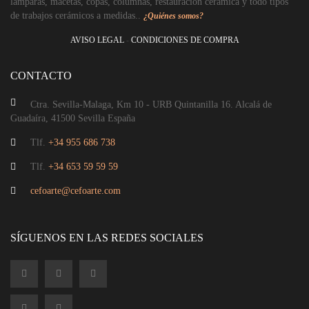
lámparas, macetas, copas, columnas, restauración cerámica y todo tipos
de trabajos cerámicos a medidas..
¿Quiénes somos?
AVISO LEGAL
-
CONDICIONES DE COMPRA
CONTACTO
Ctra. Sevilla-Malaga, Km 10 - URB Quintanilla 16. Alcalá de
Guadaíra, 41500 Sevilla España
Tlf.
+34 955 686 738
Tlf.
+34 653 59 59 59
cefoarte@cefoarte.com
SÍGUENOS EN LAS REDES SOCIALES