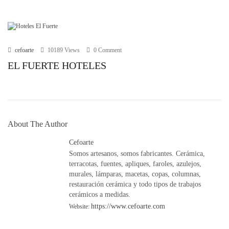
r
i
e
s
cefoarte
10189 Views
0 Comment
EL FUERTE HOTELES
About The Author
Cefoarte
Somos artesanos, somos fabricantes. Cerámica,
terracotas, fuentes, apliques, faroles, azulejos,
murales, lámparas, macetas, copas, columnas,
restauración cerámica y todo tipos de trabajos
cerámicos a medidas.
https://www.cefoarte.com
Website: