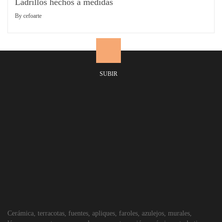
Ladrillos hechos a medidas
By
cefoarte
SUBIR
Cerámica, terracotas, fuentes, apliques, faroles, azulejos, murales,