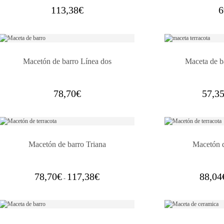
113,38
€
6
Macetón de barro Línea dos
Maceta de ba
78,70
€
57,3
Macetón de barro Triana
Macetón d
Rango
78,70
€
117,38
€
88,04
-
de
precios:
desde
78,70€
hasta
117,38€