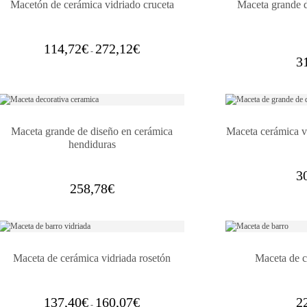
Macetón de cerámica vidriado cruceta
Maceta grande d
Rango
114,72
€
272,12
€
-
de
3
precios:
desde
114,72€
hasta
272,12€
Maceta grande de diseño en cerámica
Maceta cerámica v
hendiduras
3
258,78
€
Maceta de cerámica vidriada rosetón
Maceta de c
Rango
137,40
€
160,07
€
2
-