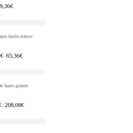
9,36
€
rro limón relieve
Rango
5
€
65,36
€
-
de
precios:
desde
57,35€
hasta
65,36€
e barro grande
Rango
€
208,08
€
-
de
precios:
desde
88,04€
hasta
208,08€