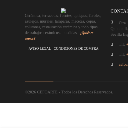
CONTA
Cerámica, terracotas, fuentes, apliques, faroles,
azulejos, murales, lámparas, macetas, copas,
Ctra.
columnas, restauración cerámica y todo tipos
Quintanill
de trabajos cerámicos a medidas..
¿Quiénes
Sevilla Es
somos?
Tlf.
AVISO LEGAL
-
CONDICIONES DE COMPRA
Tlf.
cefoa
©2026 CEFOARTE - Todos los Derechos Reservados.