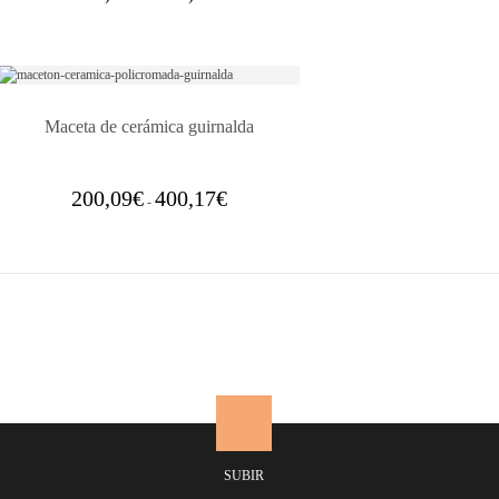
de
precios:
desde
137,40€
hasta
160,07€
Maceta de cerámica guirnalda
Rango
200,09
€
400,17
€
-
de
precios:
desde
200,09€
hasta
400,17€
SUBIR