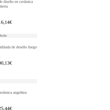
e diseño en cerámica
tierra
16,14
€
idriada de deseño fuego
00,13
€
erámica angelitos
25,44
€