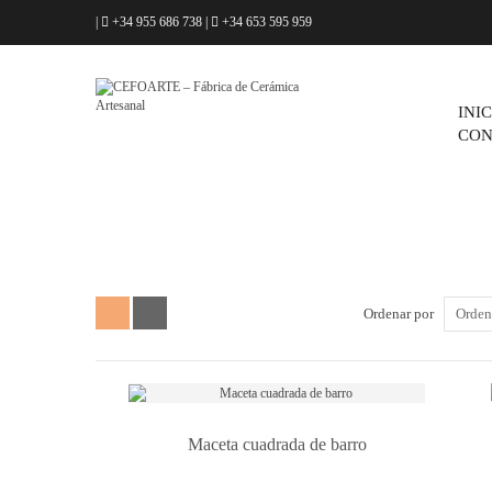
|
+34 955 686 738
|
+34 653 595 959
INI
CON
Ordenar por
Orden
Maceta cuadrada de barro