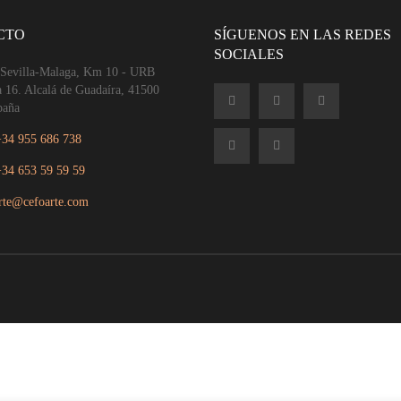
CTO
SÍGUENOS EN LAS REDES
SOCIALES
 Sevilla-Malaga, Km 10 - URB
a 16. Alcalá de Guadaíra, 41500
paña
+34 955 686 738
+34 653 59 59 59
rte@cefoarte.com