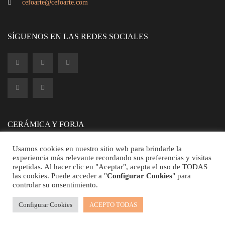
cefoarte@cefoarte.com
SÍGUENOS EN LAS REDES SOCIALES
Busto Africano de cerámica
250,77
€
CERÁMICA Y FORJA
Usamos cookies en nuestro sitio web para brindarle la
experiencia más relevante recordando sus preferencias y visitas
repetidas. Al hacer clic en "Aceptar", acepta el uso de TODAS
las cookies. Puede acceder a "
Configurar Cookies
" para
controlar su onsentimiento.
©2026 CEFOARTE - Todos los Derechos Reservados.
Configurar Cookies
ACEPTO TODAS