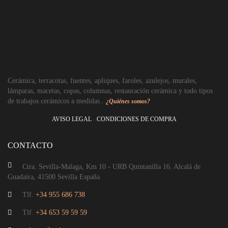
Cerámica, terracotas, fuentes, apliques, faroles, azulejos, murales,
Pedestal de cerámica hecho a mano
lámparas, macetas, copas, columnas, restauración cerámica y todo tipos
de trabajos cerámicos a medidas..
¿Quiénes somos?
94,71
€
AVISO LEGAL
-
CONDICIONES DE COMPRA
CONTACTO
Ctra. Sevilla-Malaga, Km 10 - URB Quintanilla 16. Alcalá de
Guadaíra, 41500 Sevilla España
Tlf.
+34 955 686 738
Tlf.
+34 653 59 59 59