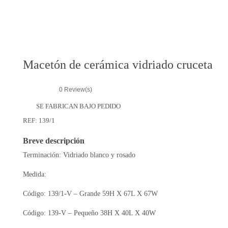
r
i
e
s
Macetón de cerámica vidriado cruceta
0
Review(s)
SE FABRICAN BAJO PEDIDO
REF:
139/1
Breve descripción
Terminación: Vidriado blanco y rosado
Medida:
Código: 139/1-V – Grande 59H X 67L X 67W
Código: 139-V – Pequeño 38H X 40L X 40W