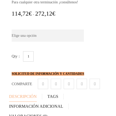
Para cualquier otra terminación ¡consúltenos!
Rango
114,72
€
272,12
€
-
de
precios:
Tamaño
desde
114,72€
hasta
272,12€
Macetón
de
cerámica
vidriado
cruceta
SOLICITUD DE INFORMACIÓN Y CANTIDADES
cantidad
COMPARTE
DESCRIPCIÓN
TAGS
INFORMACIÓN ADICIONAL