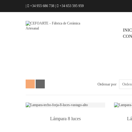
|
+34 955 686 738
|
+34 653 595 959
INI
CON
Ordenar por
Orden
Lámpara 8 luces
Lá