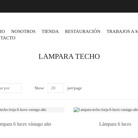
CIO
NOSOTROS
TIENDA
RESTAURACIÓN
TRABAJOS A 
TACTO
LAMPARA TECHO
ar por
Show:
20
per/page
mpara 6 luces vástago alto
Lámpara 6 luces