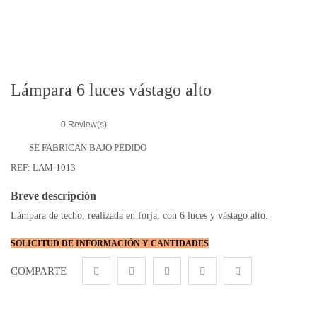
r
i
e
s
Lámpara 6 luces vástago alto
0
Review(s)
SE FABRICAN BAJO PEDIDO
REF:
LAM-1013
Breve descripción
Lámpara de techo, realizada en forja, con 6 luces y vástago alto.
SOLICITUD DE INFORMACIÓN Y CANTIDADES
COMPARTE