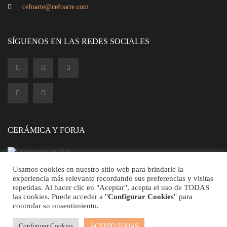
cefoarte@cefoarte.com
Cabecero blanco sucio
SÍGUENOS EN LAS REDES SOCIALES
CERÁMICA Y FORJA
Usamos cookies en nuestro sitio web para brindarle la
experiencia más relevante recordando sus preferencias y visitas
repetidas. Al hacer clic en "Aceptar", acepta el uso de TODAS
©2026 CEFOARTE - Todos los Derechos Reservados.
las cookies. Puede acceder a "
Configurar Cookies
" para
controlar su onsentimiento.
Cabecero
Configurar Cookies
ACEPTO TODAS