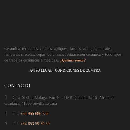
Aplique espiral con plafón terracota
Cerámica, terracotas, fuentes, apliques, faroles, azulejos, murales,
lámparas, macetas, copas, columnas, restauración cerámica y todo tipos
de trabajos cerámicos a medidas..
¿Quiénes somos?
AVISO LEGAL
-
CONDICIONES DE COMPRA
CONTACTO
Ctra. Sevilla-Malaga, Km 10 - URB Quintanilla 16. Alcalá de
Guadaíra, 41500 Sevilla España
Tlf.
+34 955 686 738
Tlf.
+34 653 59 59 59