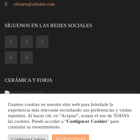
cefoarte@cefoarte.com
Aplique 2 luces
SÍGUENOS EN LAS REDES SOCIALES
CERÁMICA Y FORJA
Usamos cookies en nuestro sitio web para brindarle la
experiencia más relevante recordando sus preferencias y visitas
repetidas. Al hacer clic en "Aceptar", acepta el uso de TODAS
©2026 CEFOARTE - Todos los Derechos Reservados.
las cookies. Puede acceder a "
Configurar Cookies
" para
controlar su onsentimiento.
Aplique 2 luces
Configurar Cookies
ACEPTO TODAS