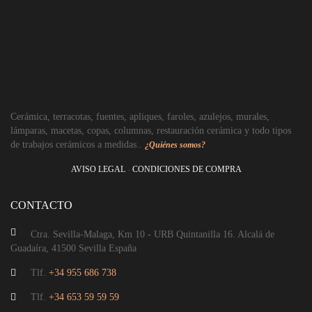
Aplique 2 luces
Cerámica, terracotas, fuentes, apliques, faroles, azulejos, murales,
lámparas, macetas, copas, columnas, restauración cerámica y todo tipos
de trabajos cerámicos a medidas..
¿Quiénes somos?
AVISO LEGAL
-
CONDICIONES DE COMPRA
CONTACTO
Ctra. Sevilla-Malaga, Km 10 - URB Quintanilla 16. Alcalá de
Guadaíra, 41500 Sevilla España
Tlf.
+34 955 686 738
Tlf.
+34 653 59 59 59