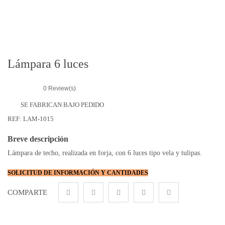
r
i
e
s
Lámpara 6 luces
0
Review(s)
SE FABRICAN BAJO PEDIDO
REF:
LAM-1015
Breve descripción
Lámpara de techo, realizada en forja, con 6 luces tipo vela y tulipas.
SOLICITUD DE INFORMACIÓN Y CANTIDADES
COMPARTE