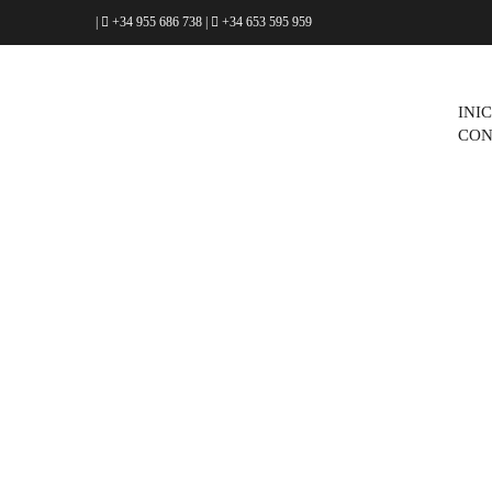
|
+34 955 686 738
|
+34 653 595 959
INI
CON