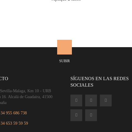
SUBIR
CTO
SÍGUENOS EN LAS REDES
SOCIALES
 Sevilla-Malaga, Km 10 - URB
a 16. Alcalá de Guadaíra, 41500
paña
+34 955 686 738
+34 653 59 59 59