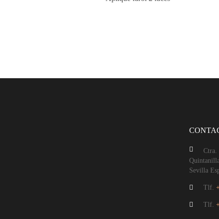
CONTA
Ctra.
Quintanill
Sevilla Es
Tlf.
Tlf.