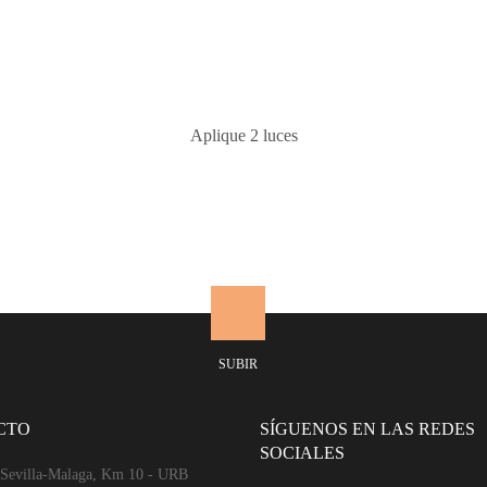
Aplique 2 luces
SUBIR
CTO
SÍGUENOS EN LAS REDES
SOCIALES
 Sevilla-Malaga, Km 10 - URB