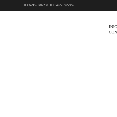
|
+34 955 686 738
|
+34 653 595 959
INI
CON