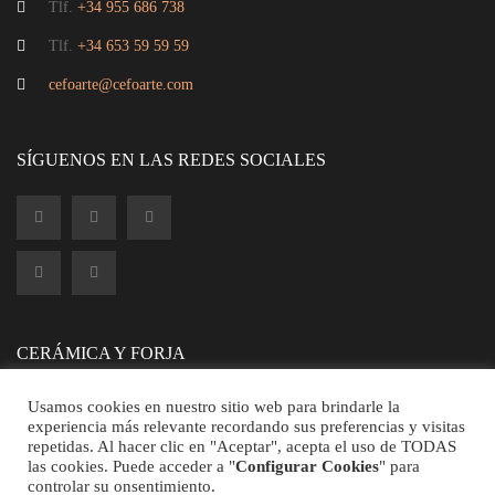
Tlf.
+34 955 686 738
Tlf.
+34 653 59 59 59
cefoarte@cefoarte.com
SÍGUENOS EN LAS REDES SOCIALES
CERÁMICA Y FORJA
Usamos cookies en nuestro sitio web para brindarle la
experiencia más relevante recordando sus preferencias y visitas
repetidas. Al hacer clic en "Aceptar", acepta el uso de TODAS
las cookies. Puede acceder a "
Configurar Cookies
" para
controlar su onsentimiento.
©2026 CEFOARTE - Todos los Derechos Reservados.