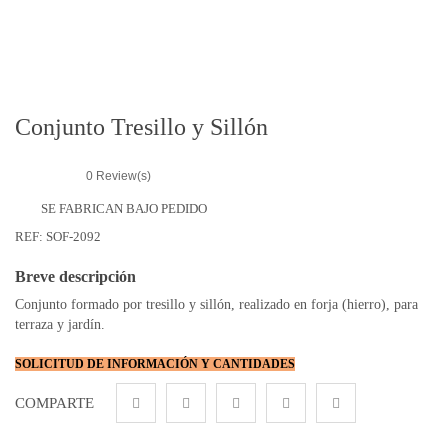
r
i
e
s
Conjunto Tresillo y Sillón
0
Review(s)
SE FABRICAN BAJO PEDIDO
REF:
SOF-2092
Breve descripción
Conjunto formado por tresillo y sillón, realizado en forja (hierro), para
terraza y jardín.
SOLICITUD DE INFORMACIÓN Y CANTIDADES
COMPARTE