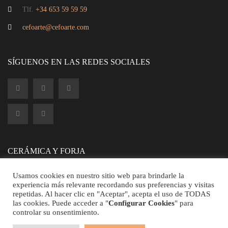
Tlf.
+34 653 59 59 59
cefoarte@cefoarte.com
Aplique 2 luces
SÍGUENOS EN LAS REDES SOCIALES
CERÁMICA Y FORJA
Usamos cookies en nuestro sitio web para brindarle la
experiencia más relevante recordando sus preferencias y visitas
repetidas. Al hacer clic en "Aceptar", acepta el uso de TODAS
las cookies. Puede acceder a "
Configurar Cookies
" para
controlar su onsentimiento.
©2026 CEFOARTE - Todos los Derechos Reservados.