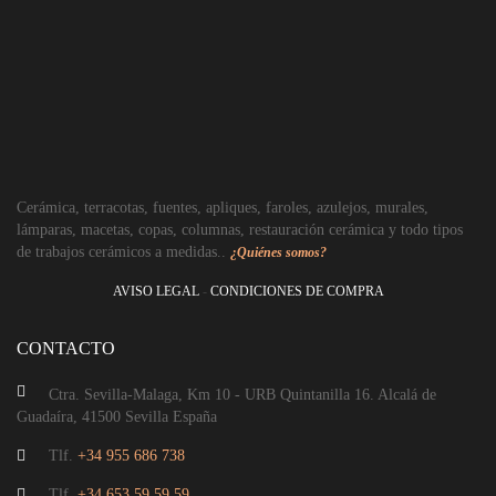
Cama dosel
Cerámica, terracotas, fuentes, apliques, faroles, azulejos, murales,
lámparas, macetas, copas, columnas, restauración cerámica y todo tipos
de trabajos cerámicos a medidas..
¿Quiénes somos?
AVISO LEGAL
-
CONDICIONES DE COMPRA
CONTACTO
Ctra. Sevilla-Malaga, Km 10 - URB Quintanilla 16. Alcalá de
Guadaíra, 41500 Sevilla España
Tlf.
+34 955 686 738
Tlf.
+34 653 59 59 59