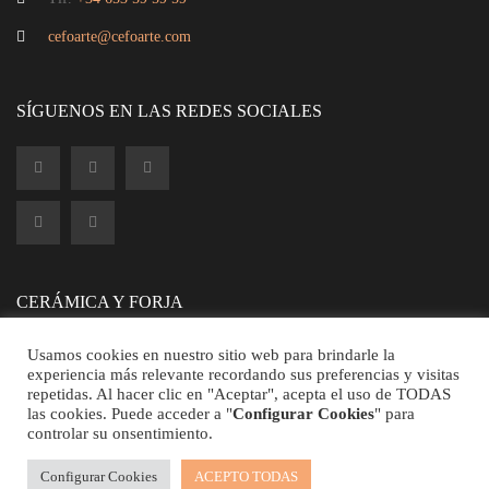
cefoarte@cefoarte.com
Cabecero
SÍGUENOS EN LAS REDES SOCIALES
CERÁMICA Y FORJA
Usamos cookies en nuestro sitio web para brindarle la
experiencia más relevante recordando sus preferencias y visitas
repetidas. Al hacer clic en "Aceptar", acepta el uso de TODAS
las cookies. Puede acceder a "
Configurar Cookies
" para
controlar su onsentimiento.
©2026 CEFOARTE - Todos los Derechos Reservados.
Cabecero Art Decó
Configurar Cookies
ACEPTO TODAS