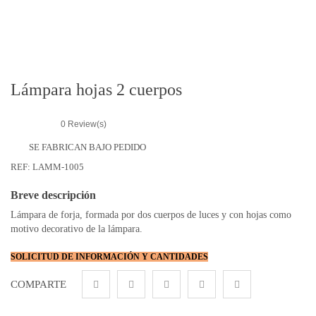
r
i
e
s
Lámpara hojas 2 cuerpos
0
Review(s)
SE FABRICAN BAJO PEDIDO
REF:
LAMM-1005
Breve descripción
Lámpara de forja, formada por dos cuerpos de luces y con hojas como
motivo decorativo de la lámpara.
SOLICITUD DE INFORMACIÓN Y CANTIDADES
COMPARTE