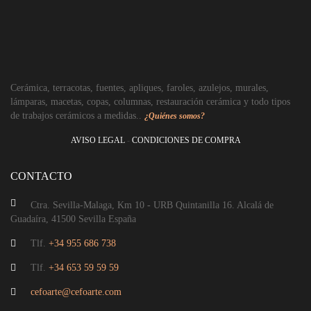
Plafón de techo cerámica
Cerámica, terracotas, fuentes, apliques, faroles, azulejos, murales,
lámparas, macetas, copas, columnas, restauración cerámica y todo tipos
de trabajos cerámicos a medidas..
52,02
€
¿Quiénes somos?
AVISO LEGAL
-
CONDICIONES DE COMPRA
CONTACTO
Ctra. Sevilla-Malaga, Km 10 - URB Quintanilla 16. Alcalá de
Guadaíra, 41500 Sevilla España
Tlf.
+34 955 686 738
Tlf.
+34 653 59 59 59
cefoarte@cefoarte.com