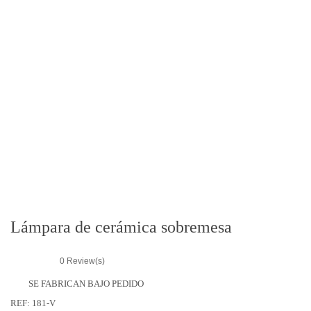
r
i
e
s
Lámpara de cerámica sobremesa
0
Review(s)
SE FABRICAN BAJO PEDIDO
REF:
181-V