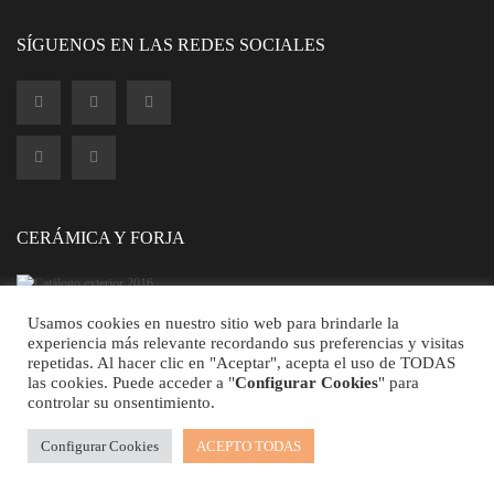
SÍGUENOS EN LAS REDES SOCIALES
Lámpara cerámica de colgar
52,02
€
CERÁMICA Y FORJA
Usamos cookies en nuestro sitio web para brindarle la
experiencia más relevante recordando sus preferencias y visitas
repetidas. Al hacer clic en "Aceptar", acepta el uso de TODAS
©2026 CEFOARTE - Todos los Derechos Reservados.
las cookies. Puede acceder a "
Configurar Cookies
" para
controlar su onsentimiento.
Configurar Cookies
ACEPTO TODAS
Lámpara de sobremesa cerámica