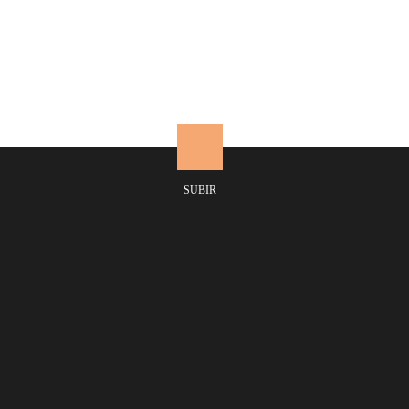
Lámpara de cerámica sobremesa
SUBIR