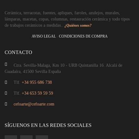
Lámpara de cerámica González.
Cerámica, terracotas, fuentes, apliques, faroles, azulejos, murales,
lámparas, macetas, copas, columnas, restauración cerámica y todo tipos
de trabajos cerámicos a medidas..
¿Quiénes somos?
AVISO LEGAL
-
CONDICIONES DE COMPRA
CONTACTO
Ctra. Sevilla-Malaga, Km 10 - URB Quintanilla 16. Alcalá de
Guadaíra, 41500 Sevilla España
Tlf.
+34 955 686 738
Tlf.
+34 653 59 59 59
cefoarte@cefoarte.com
Lámpara de sobremesa en cerámica, calabaza estriada
SÍGUENOS EN LAS REDES SOCIALES