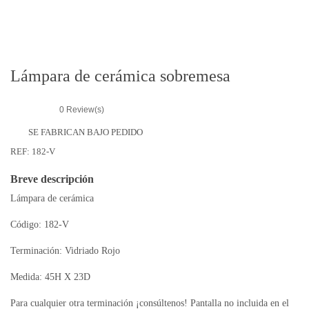
r
i
e
s
Lámpara de cerámica sobremesa
0
Review(s)
SE FABRICAN BAJO PEDIDO
REF:
182-V
Breve descripción
Lámpara de cerámica
Código: 182-V
Terminación: Vidriado Rojo
Medida: 45H X 23D
Para cualquier otra terminación ¡consúltenos! Pantalla no incluida en el