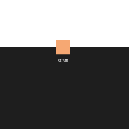
Aplique 2 luces
SUBIR