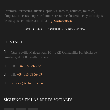
Aplique 2 luces
Cerámica, terracotas, fuentes, apliques, faroles, azulejos, murales,
lámparas, macetas, copas, columnas, restauración cerámica y todo tipos
de trabajos cerámicos a medidas..
¿Quiénes somos?
AVISO LEGAL
-
CONDICIONES DE COMPRA
CONTACTO
Ctra. Sevilla-Malaga, Km 10 - URB Quintanilla 16. Alcalá de
Guadaíra, 41500 Sevilla España
Tlf.
+34 955 686 738
Tlf.
+34 653 59 59 59
cefoarte@cefoarte.com
Cabecero dorado envejecido
SÍGUENOS EN LAS REDES SOCIALES