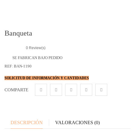
r
i
e
s
Banqueta
0
Review(s)
SE FABRICAN BAJO PEDIDO
REF:
BAN-1190
SOLICITUD DE INFORMACIÓN Y CANTIDADES
COMPARTE
DESCRIPCIÓN
VALORACIONES (0)