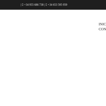
|
+34 955 686 738
|
+34 653 595 959
INI
CON