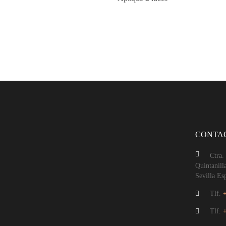
CONTA
Ctra.
Quintanill
Sevilla Es
Tlf.
Tlf.