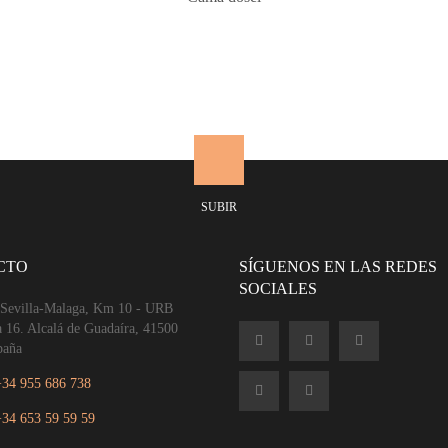
SUBIR
CTO
SÍGUENOS EN LAS REDES
SOCIALES
 Sevilla-Malaga, Km 10 - URB
a 16. Alcalá de Guadaíra, 41500
paña
+34 955 686 738
+34 653 59 59 59