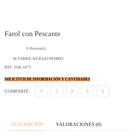
r
i
e
s
Farol con Pescante
0
Review(s)
SE FABRICAN BAJO PEDIDO
REF:
FAR-1075
SOLICITUD DE INFORMACIÓN Y CANTIDADES
COMPARTE
DESCRIPCIÓN
VALORACIONES (0)