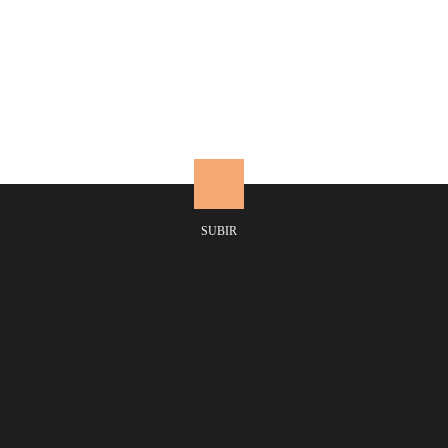
Aplique farol 2 luces
SUBIR