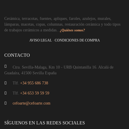
Cabecero
Cerámica, terracotas, fuentes, apliques, faroles, azulejos, murales,
lámparas, macetas, copas, columnas, restauración cerámica y todo tipos
de trabajos cerámicos a medidas..
¿Quiénes somos?
AVISO LEGAL
-
CONDICIONES DE COMPRA
CONTACTO
Ctra. Sevilla-Malaga, Km 10 - URB Quintanilla 16. Alcalá de
Guadaíra, 41500 Sevilla España
Tlf.
+34 955 686 738
Tlf.
+34 653 59 59 59
cefoarte@cefoarte.com
Cabecero rosado
SÍGUENOS EN LAS REDES SOCIALES