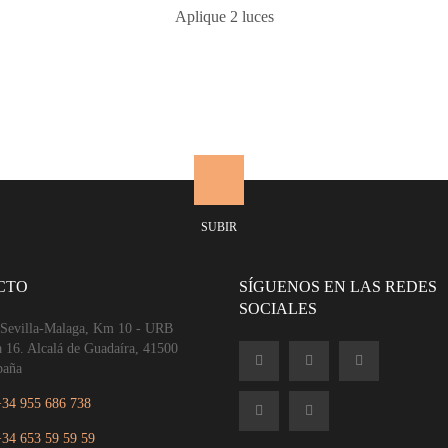
Aplique 2 luces
SUBIR
CTO
SÍGUENOS EN LAS REDES
SOCIALES
 Sevilla-Malaga, Km 10 - URB
a 16. Alcalá de Guadaíra, 41500
paña
+34 955 686 738
+34 653 59 59 59