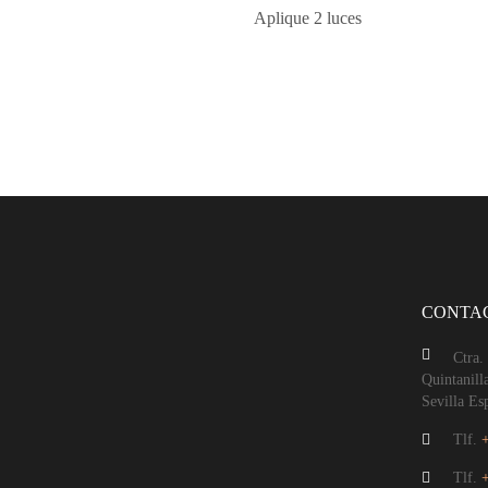
Aplique 2 luces
CONTA
Ctra.
Quintanill
Sevilla Es
Tlf.
Tlf.