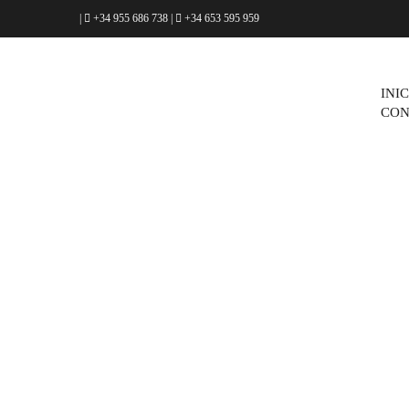
|
+34 955 686 738
|
+34 653 595 959
INI
CON