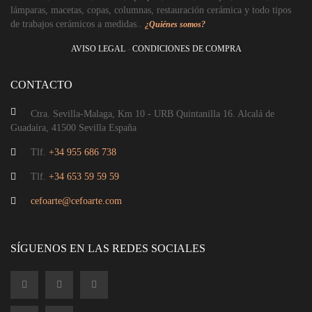
Aplique cerámica tulipán pintado a mano
lámparas, macetas, copas, columnas, restauración cerámica y todo tipos
de trabajos cerámicos a medidas..
¿Quiénes somos?
104,05
€
AVISO LEGAL
-
CONDICIONES DE COMPRA
CONTACTO
Ctra. Sevilla-Malaga, Km 10 - URB Quintanilla 16. Alcalá de
Guadaíra, 41500 Sevilla España
Tlf.
+34 955 686 738
Tlf.
+34 653 59 59 59
cefoarte@cefoarte.com
SÍGUENOS EN LAS REDES SOCIALES
Columna Capitel de cerámica