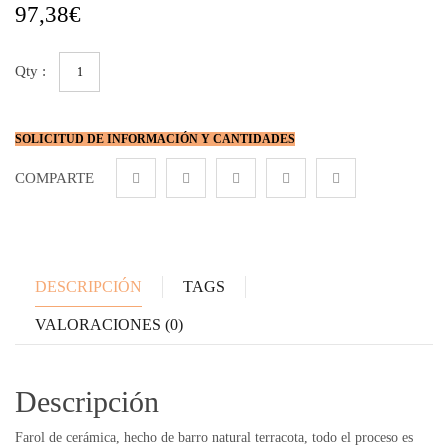
97,38
€
Farol
de
jadín
en
cerámica
SOLICITUD DE INFORMACIÓN Y CANTIDADES
armadura
cantidad
COMPARTE
DESCRIPCIÓN
TAGS
VALORACIONES (0)
Descripción
Farol de cerámica, hecho de barro natural terracota, todo el proceso es