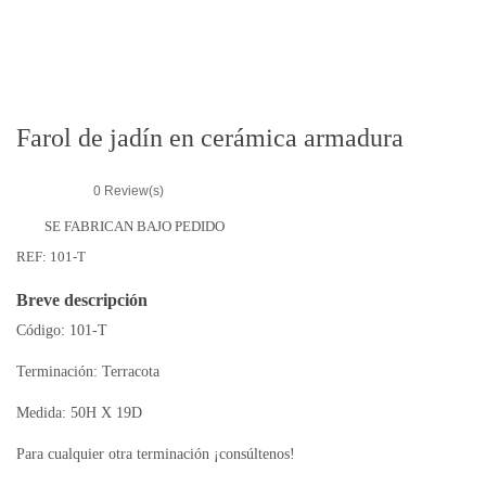
r
i
e
s
Farol de jadín en cerámica armadura
0
Review(s)
SE FABRICAN BAJO PEDIDO
REF:
101-T
Breve descripción
Código: 101-T
Terminación: Terracota
Medida: 50H X 19D
Para cualquier otra terminación ¡consúltenos!