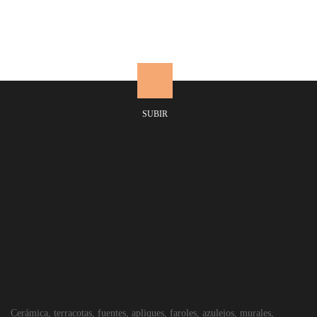
Aplique de terracota rombo
Rango
22,68
€
36,01
€
-
de
precios:
SUBIR
desde
22,68€
hasta
36,01€
Cerámica, terracotas, fuentes, apliques, faroles, azulejos, murales,