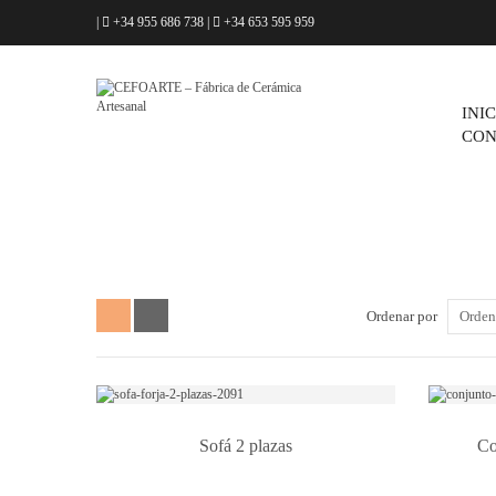
|
+34 955 686 738
|
+34 653 595 959
INI
CON
Ordenar por
Orden
Sofá 2 plazas
Co