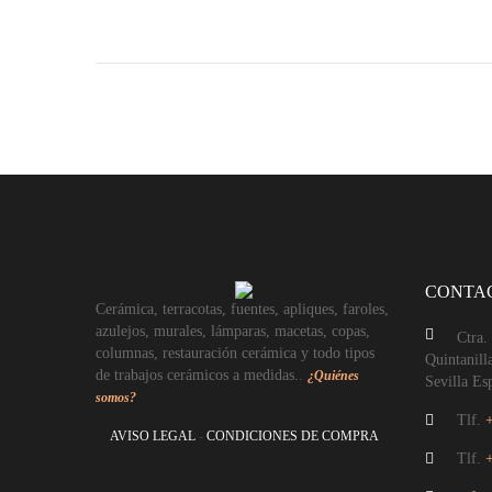
CONTA
Cerámica, terracotas, fuentes, apliques, faroles,
azulejos, murales, lámparas, macetas, copas,
Ctra.
columnas, restauración cerámica y todo tipos
Quintanill
de trabajos cerámicos a medidas..
¿Quiénes
Sevilla Es
somos?
Tlf.
AVISO LEGAL
-
CONDICIONES DE COMPRA
Tlf.