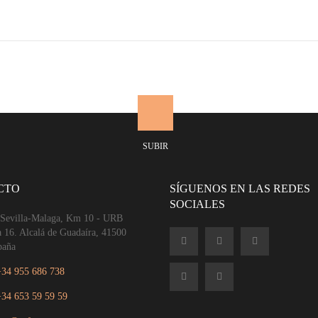
SUBIR
CTO
SÍGUENOS EN LAS REDES
SOCIALES
 Sevilla-Malaga, Km 10 - URB
a 16. Alcalá de Guadaíra, 41500
paña
+34 955 686 738
+34 653 59 59 59