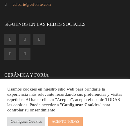
cefoarte@cefoarte.com
SÍGUENOS EN LAS REDES SOCIALES
CERÁMICA Y FORJA
Usamos cookies en nuestro sitio web para brindarle la
experiencia más relevante recordando sus preferencias y visitas
repetidas. Al hacer clic en "Aceptar", acepta el uso de TODAS
las cookies. Puede acceder a "
Configurar Cookies
" para
controlar su onsentimiento.
©2026 CEFOARTE - Todos los Derechos Reservados.
Configurar Cookies
ACEPTO TODAS