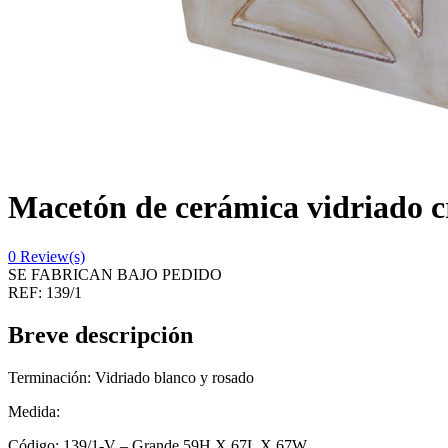
Macetón de cerámica vidriado c
0
Review(s)
SE FABRICAN BAJO PEDIDO
REF:
139/1
Breve descripción
Terminación: Vidriado blanco y rosado
Medida:
Código: 139/1-V – Grande 59H X 67L X 67W